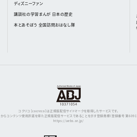
ディズニーファン
講談社の学習まんが 日本の歴史
本とあそぼう 全国訪問おはなし隊
コクリコ［cocreco］は正規版配信サイトマークを取得したサービスです。
からコンテンツ使用許諾を得た正規版配信サービスであることを示す登録商標（登録番号 第609171
https://aebs.or.jp/