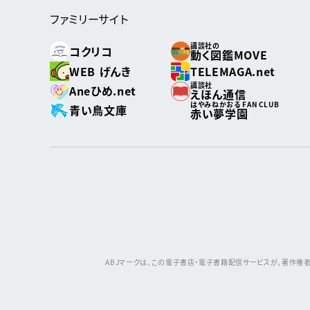
ファミリーサイト
講談社の
コクリコ
動く図鑑MOVE
WEB げんき
TELEMAGA.net
講談社
Aneひめ.net
えほん通信
はやみねかおる FAN CLUB
青い鳥文庫
赤い夢学園
ABJマークは、この電子書店・電子書籍配信サービスが、著作権者