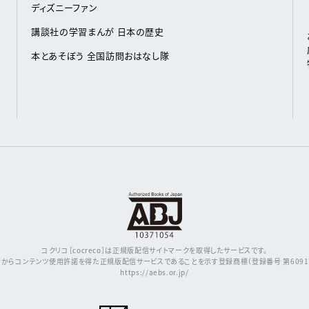
ディズニーファン
講談社の学習まんが 日本の歴史
本とあそぼう 全国訪問おはなし隊
コクリコ［cocreco］は正規版配信サイトマークを取得したサービスです。
からコンテンツ使用許諾を得た正規版配信サービスであることを示す登録商標（登録番号 第609171
https://aebs.or.jp/