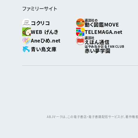
ファミリーサイト
講談社の
コクリコ
動く図鑑MOVE
WEB げんき
TELEMAGA.net
講談社
Aneひめ.net
えほん通信
はやみねかおる FAN CLUB
青い鳥文庫
赤い夢学園
ABJマークは、この電子書店・電子書籍配信サービスが、著作権者