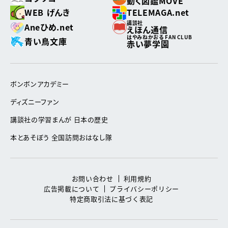
動く図鑑MOVE
WEB げんき
TELEMAGA.net
講談社
Aneひめ.net
えほん通信
はやみねかおる FAN CLUB
青い鳥文庫
赤い夢学園
ボンボンアカデミー
ディズニーファン
講談社の学習まんが 日本の歴史
本とあそぼう 全国訪問おはなし隊
お問い合わせ
利用規約
広告掲載について
プライバシーポリシー
特定商取引法に基づく表記