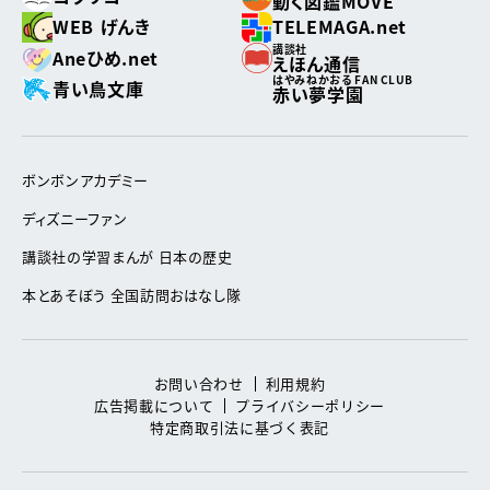
動く図鑑MOVE
WEB げんき
TELEMAGA.net
講談社
Aneひめ.net
えほん通信
はやみねかおる FAN CLUB
青い鳥文庫
赤い夢学園
ボンボンアカデミー
ディズニーファン
講談社の学習まんが 日本の歴史
本とあそぼう 全国訪問おはなし隊
お問い合わせ
利用規約
広告掲載について
プライバシーポリシー
特定商取引法に基づく表記