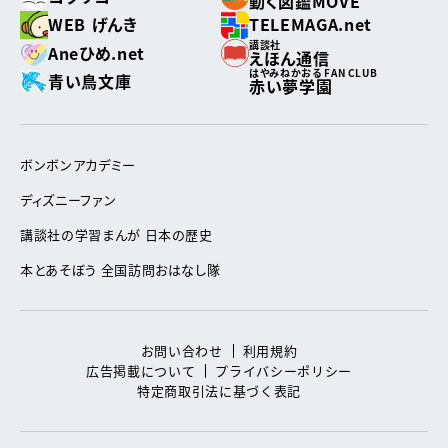
動く図鑑MOVE
WEB げんき
TELEMAGA.net
講談社
Aneひめ.net
えほん通信
はやみねかおる FAN CLUB
青い鳥文庫
赤い夢学園
ボンボンアカデミー
ディズニーファン
講談社の学習まんが 日本の歴史
本とあそぼう 全国訪問おはなし隊
お問い合わせ
利用規約
広告掲載について
プライバシーポリシー
特定商取引法に基づく表記