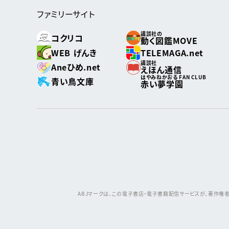
ファミリーサイト
講談社の
コクリコ
動く図鑑MOVE
WEB げんき
TELEMAGA.net
講談社
Aneひめ.net
えほん通信
はやみねかおる FAN CLUB
青い鳥文庫
赤い夢学園
ABJマークは、この電子書店・電子書籍配信サービスが、著作権者