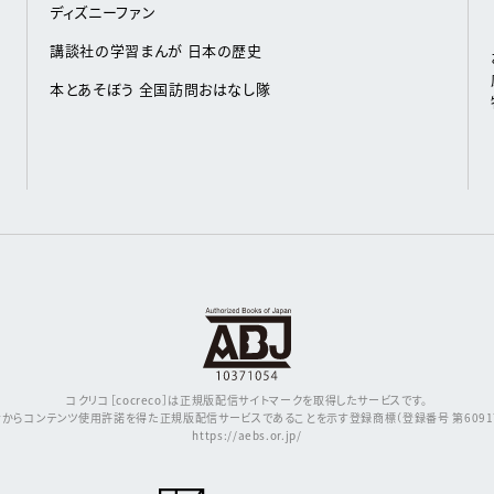
ディズニーファン
講談社の学習まんが 日本の歴史
本とあそぼう 全国訪問おはなし隊
コクリコ［cocreco］は正規版配信サイトマークを取得したサービスです。
からコンテンツ使用許諾を得た正規版配信サービスであることを示す登録商標（登録番号 第609171
https://aebs.or.jp/