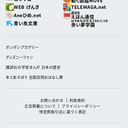
動く図鑑MOVE
WEB げんき
TELEMAGA.net
講談社
Aneひめ.net
えほん通信
はやみねかおる FAN CLUB
青い鳥文庫
赤い夢学園
ボンボンアカデミー
ディズニーファン
講談社の学習まんが 日本の歴史
本とあそぼう 全国訪問おはなし隊
お問い合わせ
利用規約
広告掲載について
プライバシーポリシー
特定商取引法に基づく表記