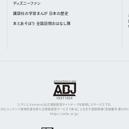
ディズニーファン
講談社の学習まんが 日本の歴史
本とあそぼう 全国訪問おはなし隊
コクリコ［cocreco］は正規版配信サイトマークを取得したサービスです。
からコンテンツ使用許諾を得た正規版配信サービスであることを示す登録商標（登録番号 第609171
https://aebs.or.jp/