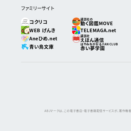
ファミリーサイト
講談社の
コクリコ
動く図鑑MOVE
WEB げんき
TELEMAGA.net
講談社
Aneひめ.net
えほん通信
はやみねかおる FAN CLUB
青い鳥文庫
赤い夢学園
ABJマークは、この電子書店・電子書籍配信サービスが、著作権者