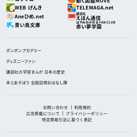
動く図鑑MOVE
WEB げんき
TELEMAGA.net
講談社
Aneひめ.net
えほん通信
はやみねかおる FAN CLUB
青い鳥文庫
赤い夢学園
ボンボンアカデミー
ディズニーファン
講談社の学習まんが 日本の歴史
本とあそぼう 全国訪問おはなし隊
お問い合わせ
利用規約
広告掲載について
プライバシーポリシー
特定商取引法に基づく表記