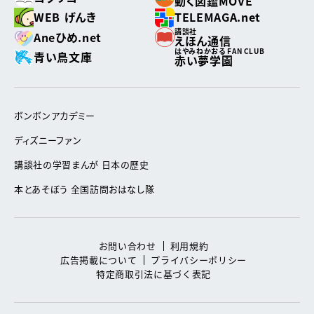
動く図鑑MOVE
WEB げんき
TELEMAGA.net
講談社
Aneひめ.net
えほん通信
はやみねかおる FAN CLUB
青い鳥文庫
赤い夢学園
ボンボンアカデミー
ディズニーファン
講談社の学習まんが 日本の歴史
本とあそぼう 全国訪問おはなし隊
お問い合わせ
利用規約
広告掲載について
プライバシーポリシー
特定商取引法に基づく表記