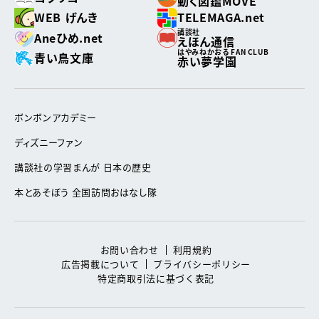
動く図鑑MOVE
WEB げんき
TELEMAGA.net
講談社
Aneひめ.net
えほん通信
はやみねかおる FAN CLUB
青い鳥文庫
赤い夢学園
ボンボンアカデミー
ディズニーファン
講談社の学習まんが 日本の歴史
本とあそぼう 全国訪問おはなし隊
お問い合わせ
利用規約
広告掲載について
プライバシーポリシー
特定商取引法に基づく表記