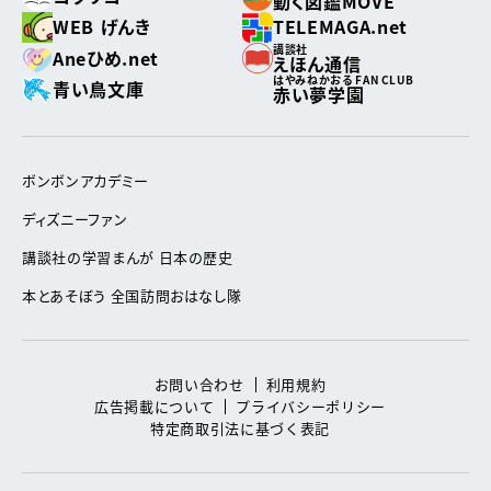
動く図鑑MOVE
WEB げんき
TELEMAGA.net
講談社
Aneひめ.net
えほん通信
はやみねかおる FAN CLUB
青い鳥文庫
赤い夢学園
ボンボンアカデミー
ディズニーファン
講談社の学習まんが 日本の歴史
本とあそぼう 全国訪問おはなし隊
お問い合わせ
利用規約
広告掲載について
プライバシーポリシー
特定商取引法に基づく表記