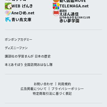
動く図鑑MOVE
WEB げんき
TELEMAGA.net
講談社
Aneひめ.net
えほん通信
はやみねかおる FAN CLUB
青い鳥文庫
赤い夢学園
ボンボンアカデミー
ディズニーファン
講談社の学習まんが 日本の歴史
本とあそぼう 全国訪問おはなし隊
お問い合わせ
利用規約
広告掲載について
プライバシーポリシー
特定商取引法に基づく表記