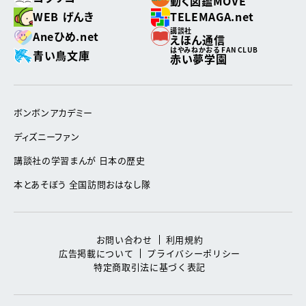
動く図鑑MOVE
WEB げんき
TELEMAGA.net
講談社
Aneひめ.net
えほん通信
はやみねかおる FAN CLUB
青い鳥文庫
赤い夢学園
ボンボンアカデミー
ディズニーファン
講談社の学習まんが 日本の歴史
本とあそぼう 全国訪問おはなし隊
お問い合わせ
利用規約
広告掲載について
プライバシーポリシー
特定商取引法に基づく表記