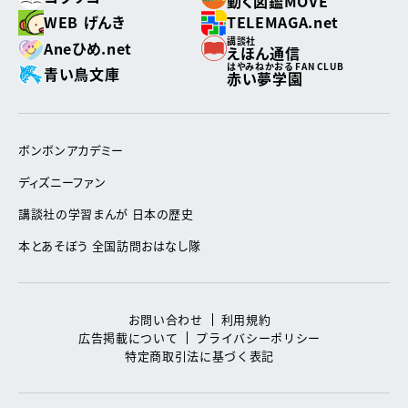
動く図鑑MOVE
WEB げんき
TELEMAGA.net
講談社
Aneひめ.net
えほん通信
はやみねかおる FAN CLUB
青い鳥文庫
赤い夢学園
ボンボンアカデミー
ディズニーファン
講談社の学習まんが 日本の歴史
本とあそぼう 全国訪問おはなし隊
お問い合わせ
利用規約
広告掲載について
プライバシーポリシー
特定商取引法に基づく表記