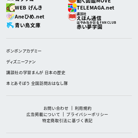
動く図鑑MOVE
WEB げんき
TELEMAGA.net
講談社
Aneひめ.net
えほん通信
はやみねかおる FAN CLUB
青い鳥文庫
赤い夢学園
ボンボンアカデミー
ディズニーファン
講談社の学習まんが 日本の歴史
本とあそぼう 全国訪問おはなし隊
お問い合わせ
利用規約
広告掲載について
プライバシーポリシー
特定商取引法に基づく表記