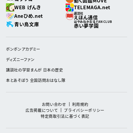
動く図鑑MOVE
WEB げんき
TELEMAGA.net
講談社
Aneひめ.net
えほん通信
はやみねかおる FAN CLUB
青い鳥文庫
赤い夢学園
ボンボンアカデミー
ディズニーファン
講談社の学習まんが 日本の歴史
本とあそぼう 全国訪問おはなし隊
お問い合わせ
利用規約
広告掲載について
プライバシーポリシー
特定商取引法に基づく表記