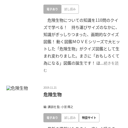
電子あり
試し読み
危険生物についての知識を110問のクイ
ズで学べる！ 持ち運びサイズのなかに、
知識がぎっしりつまった、画期的なクイズ
図鑑！ 動く図鑑ＭＯＶＥシリーズで大ヒッ
トした「危険生物」がクイズ図鑑として生
まれ変わりました。まさに「おもしろくて
為になる」図鑑の誕生です！ ほ...
続きを読
む
2019.11.21
危険生物
編: 講談社 監: 小宮 輝之
電子あり
試し読み
特設サイト