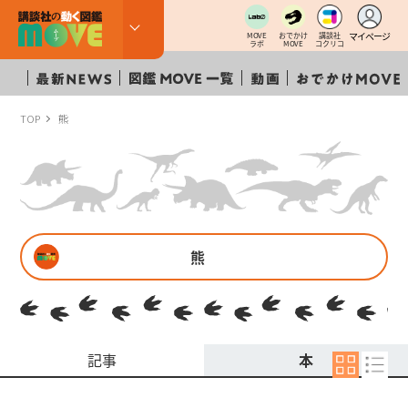
マイページ
MOVE
おでかけ
講談社
ラボ
MOVE
コクリコ
TOP
熊
熊
記事
本