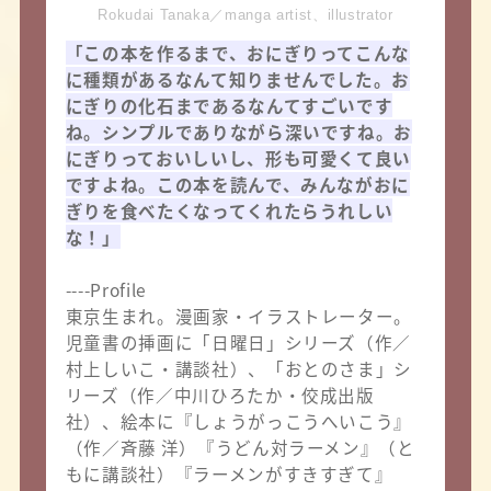
Rokudai Tanaka／manga artist、illustrator
「この本を作るまで、おにぎりってこんな
に種類があるなんて知りませんでした。お
にぎりの化石まであるなんてすごいです
ね。シンプルでありながら深いですね。お
にぎりっておいしいし、形も可愛くて良い
ですよね。この本を読んで、みんながおに
ぎりを食べたくなってくれたらうれしい
な！」
----Profile
東京生まれ。漫画家・イラストレーター。
児童書の挿画に「日曜日」シリーズ（作／
村上しいこ・講談社）、「おとのさま」シ
リーズ（作／中川ひろたか・佼成出版
社）、絵本に『しょうがっこうへいこう』
（作／斉藤 洋）『うどん対ラーメン』（と
もに講談社）『ラーメンがすきすぎて』