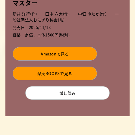
マスター
新井 洋行(作) 田中 六大(作) 中垣 ゆたか(作) 一
般社団法人おにぎり協会(監)
発売日
2025/11/18
価格
定価：本体1500円(税別)
Amazonで見る
楽天BOOKSで見る
試し読み