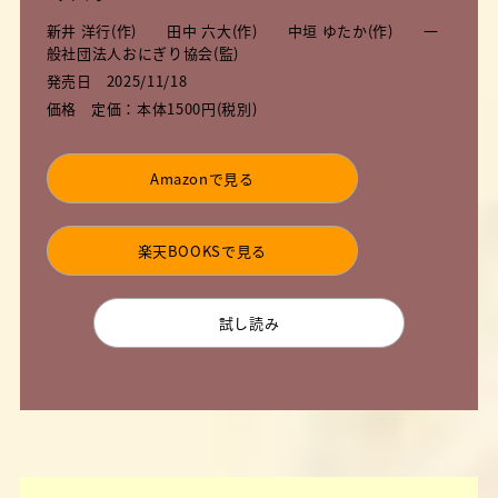
新井 洋行(作) 田中 六大(作) 中垣 ゆたか(作) 一
般社団法人おにぎり協会(監)
発売日
2025/11/18
価格
定価：本体1500円(税別)
Amazonで見る
楽天BOOKSで見る
試し読み