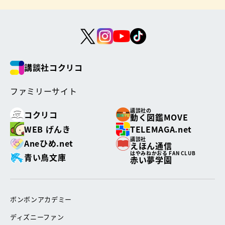
講談社コクリコ
ファミリーサイト
講談社の
コクリコ
動く図鑑MOVE
WEB げんき
TELEMAGA.net
講談社
Aneひめ.net
えほん通信
はやみねかおる FAN CLUB
青い鳥文庫
赤い夢学園
ボンボンアカデミー
ディズニーファン