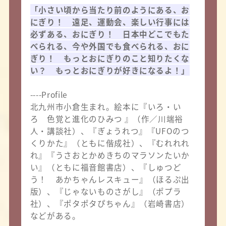
「小さい頃から当たり前のようにある、お
にぎり！ 遠足、運動会、楽しい行事には
必ずある、おにぎり！ 日本中どこでもた
べられる、今や外国でも食べられる、おに
ぎり！ もっとおにぎりのこと知りたくな
い？ もっとおにぎりが好きになるよ！」
----Profile
北九州市小倉生まれ。絵本に『いろ・い
ろ 色覚と進化のひみつ 』（作／川端裕
人・講談社）、‪『ぎょうれつ』『UFOのつ
くりかた』（ともに偕成社）、‬『むれれれ
れ』『うさおとかめきちのマラソンたいか
い』（ともに福音館書店）、『しゅつど
う！ あかちゃんレスキュー』（ほるぷ出
版）、‪『じゃないものさがし』（ポプラ
社）、『ポタポタぴちゃん』（岩崎書店）
などがある。