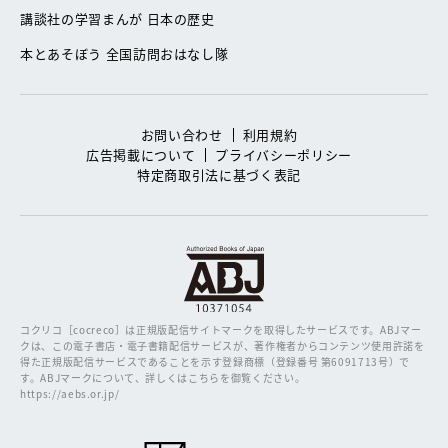
講談社の学習まんが 日本の歴史
本とあそぼう 全国訪問おはなし隊
お問い合わせ
利用規約
広告掲載について
プライバシーポリシー
特定商取引法に基づく表記
コクリコ［cocreco］は正規版配信サイトマークを取得したサービスです。
ABJマー
クは、この電子書店・電子書籍配信サービスが、著作権者からコンテンツ使用許諾を
得た正規版配信サービスであることを示す登録商標（登録番号 第6091713号）で
す。ABJマークについて、詳しくはこちらを御覧ください。
https://aebs.or.jp/