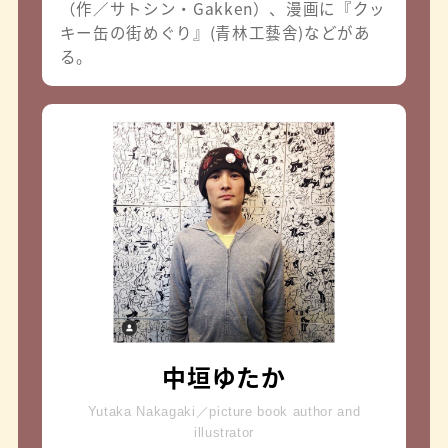
（作／サトシン・Gakken）、漫画に『クッ
キー缶の街めぐり』(青林工藝舎)などがあ
る。
中垣ゆたか
Yutaka Nakagaki／picture book author and
illustrator