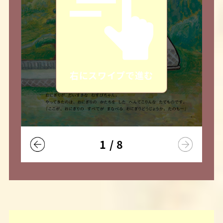
右にスワイプで進む
1
/
8