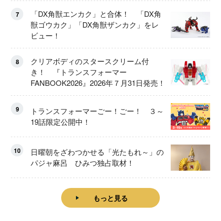
「DX角獣エンカク」と合体！ 「DX角
7
獣ゴウカク」「DX角獣ザンカク」をレ
ビュー！
クリアボディのスタースクリーム付
8
き！ 『トランスフォーマー
FANBOOK2026』2026年７月31日発売！
9
トランスフォーマーごー！ごー！ ３～
19話限定公開中！
10
日曜朝をざわつかせる「光たもれ～」の
パジャ麻呂 ひみつ独占取材！
もっと見る