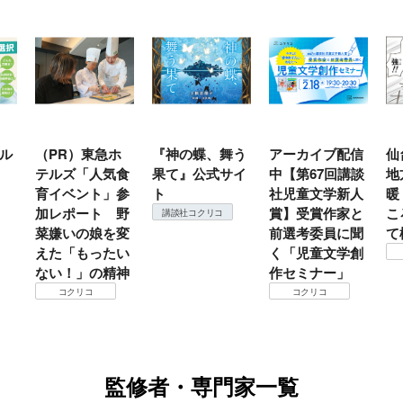
ル
（PR）東急ホ
『神の蝶、舞う
アーカイブ配信
仙
テルズ「人気食
果て』公式サイ
中【第67回講談
地
育イベント」参
ト
社児童文学新人
暖
加レポート 野
賞】受賞作家と
こ
講談社コクリコ
菜嫌いの娘を変
前選考委員に聞
て
えた「もったい
く「児童文学創
ない！」の精神
作セミナー」
コクリコ
コクリコ
監修者・専門家一覧