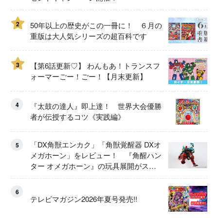
2
50年以上の歴史がこの一冊に！ ６月の
重版は大人気シリーズの超百科です
3
【第6話更新♡】 わんもあ！トランスフ
ォーマーごー！ごー！【月末更新】
4
『太鼓の達人』即上達！ 世界大会優勝
者が伝授するコツ《実践編》
「DX角獣エンカク」「角獣覚醒器 DXオ
5
メガホーン」をレビュー！ 『角醒ハン
ター オメガホーン』の玩具展開がスタ
ート！
6
テレビマガジン2026年夏号発売!!