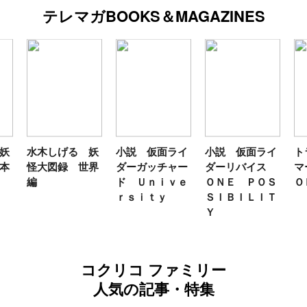
テレマガBOOKS＆MAGAZINES
妖
水木しげる 妖
小説 仮面ライ
小説 仮面ライ
ト
本
怪大図録 世界
ダーガッチャー
ダーリバイス
マ
編
ド Ｕｎｉｖｅ
ＯＮＥ ＰＯＳ
Ｏ
ｒｓｉｔｙ
ＳＩＢＩＬＩＴ
Ｙ
コクリコ ファミリー
人気の記事・特集