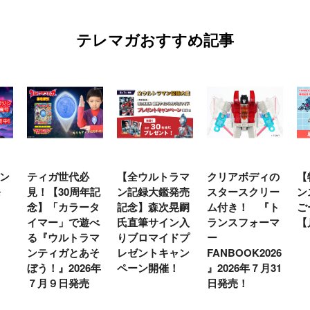
テレマガおすすめ記事
ン
ティガ世代必
【全ウルトラマ
クリアボディの
【
発
見！【30周年記
ン記録大鑑発売
スタースクリー
ン
念】「カラータ
記念】森次晃嗣
ム付き！ 『ト
ご
イマー」で遊べ
氏直筆サイン入
ランスフォーマ
【
る『ウルトラマ
りブロマイドプ
ー
ンティガとあそ
レゼントキャン
FANBOOK2026
ぼう！』2026年
ペーン開催！
』2026年７月31
７月９日発売
日発売！