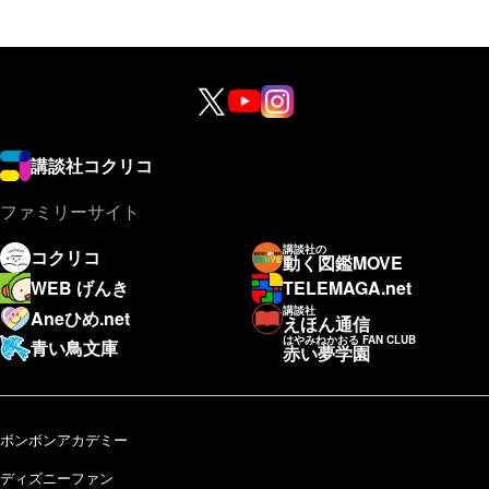
講談社コクリコ
ファミリーサイト
講談社の
コクリコ
動く図鑑MOVE
WEB げんき
TELEMAGA.net
講談社
Aneひめ.net
えほん通信
はやみねかおる FAN CLUB
青い鳥文庫
赤い夢学園
ボンボンアカデミー
ディズニーファン