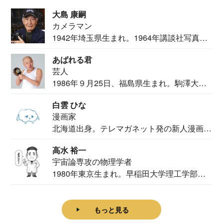
大島 康嗣
カメラマン
1942年埼玉県生まれ。1964年講談社写真部
カメ...
あばれる君
芸人
1986年９月25日、福島県生まれ。駒澤大学
法学部...
白雲 ひな
漫画家
北海道出身。テレマガネット発の新人漫画
家。2020...
高水 裕一
宇宙論専攻の物理学者
1980年東京生まれ。早稲田大学理工学部物
理学科卒...
もっと見る