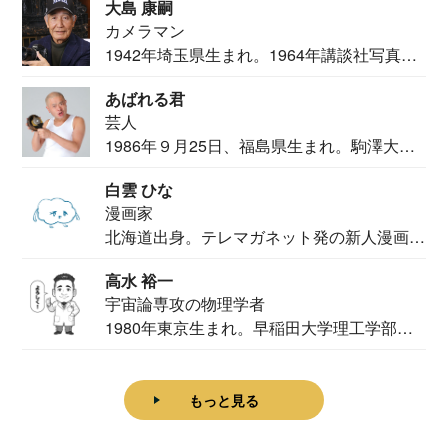
大島 康嗣
カメラマン
1942年埼玉県生まれ。1964年講談社写真部
カメ...
あばれる君
芸人
1986年９月25日、福島県生まれ。駒澤大学
法学部...
白雲 ひな
漫画家
北海道出身。テレマガネット発の新人漫画
家。2020...
高水 裕一
宇宙論専攻の物理学者
1980年東京生まれ。早稲田大学理工学部物
理学科卒...
もっと見る