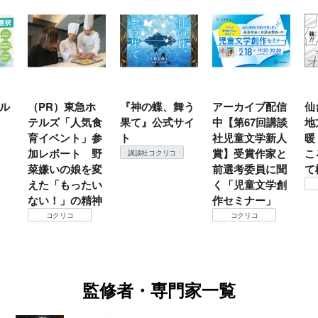
ル
（PR）東急ホ
『神の蝶、舞う
アーカイブ配信
仙
テルズ「人気食
果て』公式サイ
中【第67回講談
地
育イベント」参
ト
社児童文学新人
暖
加レポート 野
賞】受賞作家と
こ
講談社コクリコ
菜嫌いの娘を変
前選考委員に聞
て
えた「もったい
く「児童文学創
ない！」の精神
作セミナー」
コクリコ
コクリコ
監修者・専門家一覧