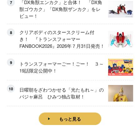
「DX角獣エンカク」と合体！ 「DX角
7
獣ゴウカク」「DX角獣ザンカク」をレ
ビュー！
クリアボディのスタースクリーム付
8
き！ 『トランスフォーマー
FANBOOK2026』2026年７月31日発売！
9
トランスフォーマーごー！ごー！ ３～
19話限定公開中！
10
日曜朝をざわつかせる「光たもれ～」の
パジャ麻呂 ひみつ独占取材！
もっと見る