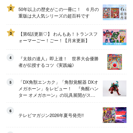
2
50年以上の歴史がこの一冊に！ ６月の
重版は大人気シリーズの超百科です
3
【第6話更新♡】 わんもあ！トランスフ
ォーマーごー！ごー！【月末更新】
4
『太鼓の達人』即上達！ 世界大会優勝
者が伝授するコツ《実践編》
「DX角獣エンカク」「角獣覚醒器 DXオ
5
メガホーン」をレビュー！ 『角醒ハン
ター オメガホーン』の玩具展開がスタ
ート！
6
テレビマガジン2026年夏号発売!!