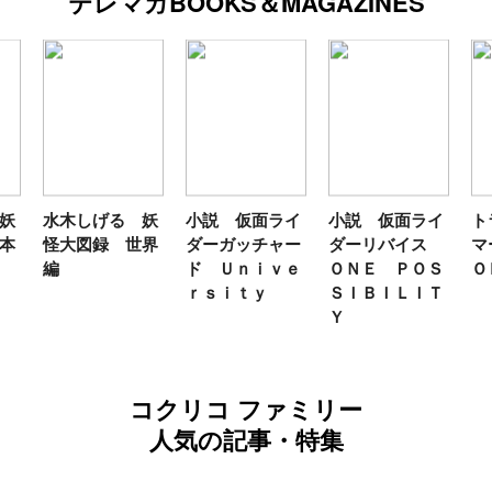
テレマガBOOKS＆MAGAZINES
妖
水木しげる 妖
小説 仮面ライ
小説 仮面ライ
ト
本
怪大図録 世界
ダーガッチャー
ダーリバイス
マ
編
ド Ｕｎｉｖｅ
ＯＮＥ ＰＯＳ
Ｏ
ｒｓｉｔｙ
ＳＩＢＩＬＩＴ
Ｙ
コクリコ ファミリー
人気の記事・特集