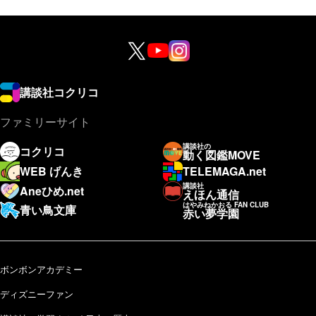
講談社コクリコ
ファミリーサイト
講談社の
コクリコ
動く図鑑MOVE
WEB げんき
TELEMAGA.net
講談社
Aneひめ.net
えほん通信
はやみねかおる FAN CLUB
青い鳥文庫
赤い夢学園
ボンボンアカデミー
ディズニーファン