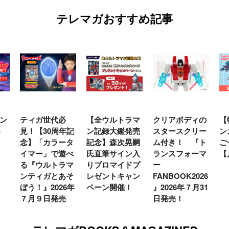
テレマガおすすめ記事
ン
ティガ世代必
【全ウルトラマ
クリアボディの
【
発
見！【30周年記
ン記録大鑑発売
スタースクリー
ン
念】「カラータ
記念】森次晃嗣
ム付き！ 『ト
ご
イマー」で遊べ
氏直筆サイン入
ランスフォーマ
【
る『ウルトラマ
りブロマイドプ
ー
ンティガとあそ
レゼントキャン
FANBOOK2026
ぼう！』2026年
ペーン開催！
』2026年７月31
７月９日発売
日発売！