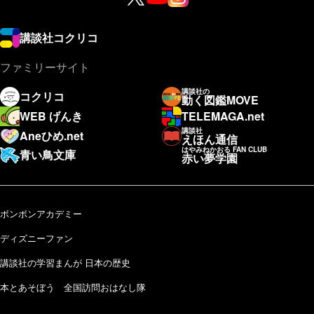
講談社コクリコ
ファミリーサイト
講談社の
コクリコ
動く図鑑MOVE
WEB げんき
TELEMAGA.net
講談社
Aneひめ.net
えほん通信
はやみねかおる FAN CLUB
青い鳥文庫
赤い夢学園
ボンボンアカデミー
ディズニーファン
講談社の学習まんが 日本の歴史
本とあそぼう 全国訪問おはなし隊