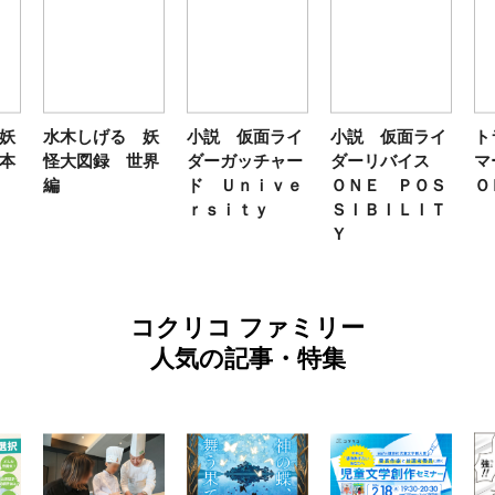
妖
水木しげる 妖
小説 仮面ライ
小説 仮面ライ
ト
本
怪大図録 世界
ダーガッチャー
ダーリバイス
マ
編
ド Ｕｎｉｖｅ
ＯＮＥ ＰＯＳ
Ｏ
ｒｓｉｔｙ
ＳＩＢＩＬＩＴ
Ｙ
コクリコ ファミリー
人気の記事・特集