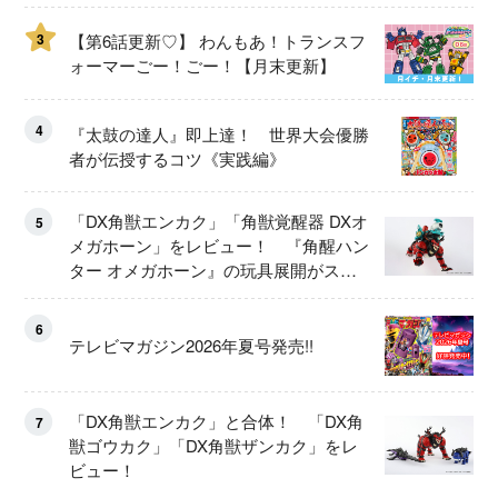
3
【第6話更新♡】 わんもあ！トランスフ
ォーマーごー！ごー！【月末更新】
4
『太鼓の達人』即上達！ 世界大会優勝
者が伝授するコツ《実践編》
「DX角獣エンカク」「角獣覚醒器 DXオ
5
メガホーン」をレビュー！ 『角醒ハン
ター オメガホーン』の玩具展開がスタ
ート！
6
テレビマガジン2026年夏号発売!!
「DX角獣エンカク」と合体！ 「DX角
7
獣ゴウカク」「DX角獣ザンカク」をレ
ビュー！