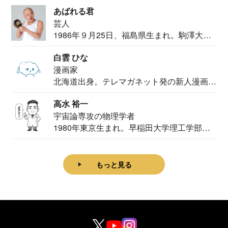
カメ...
あばれる君
芸人
1986年９月25日、福島県生まれ。駒澤大学
法学部...
白雲 ひな
漫画家
北海道出身。テレマガネット発の新人漫画
家。2020...
高水 裕一
宇宙論専攻の物理学者
1980年東京生まれ。早稲田大学理工学部物
理学科卒...
もっと見る