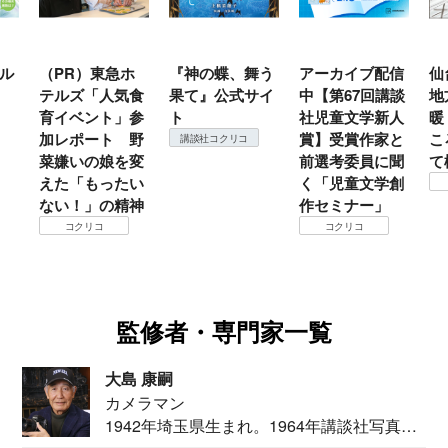
ル
（PR）東急ホ
『神の蝶、舞う
アーカイブ配信
仙
テルズ「人気食
果て』公式サイ
中【第67回講談
地
育イベント」参
ト
社児童文学新人
暖
加レポート 野
賞】受賞作家と
こ
講談社コクリコ
菜嫌いの娘を変
前選考委員に聞
て
えた「もったい
く「児童文学創
ない！」の精神
作セミナー」
コクリコ
コクリコ
監修者・専門家一覧
大島 康嗣
カメラマン
1942年埼玉県生まれ。1964年講談社写真部