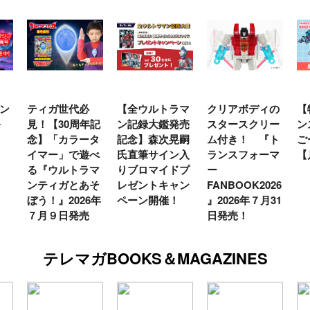
ン
ティガ世代必
【全ウルトラマ
クリアボディの
【
発
見！【30周年記
ン記録大鑑発売
スタースクリー
ン
念】「カラータ
記念】森次晃嗣
ム付き！ 『ト
ご
イマー」で遊べ
氏直筆サイン入
ランスフォーマ
【
る『ウルトラマ
りブロマイドプ
ー
ンティガとあそ
レゼントキャン
FANBOOK2026
ぼう！』2026年
ペーン開催！
』2026年７月31
７月９日発売
日発売！
テレマガBOOKS＆MAGAZINES