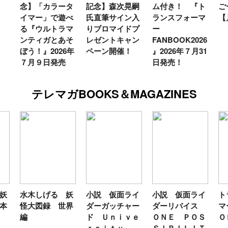
念】「カラータ
記念】森次晃嗣
ム付き！ 『ト
ご
イマー」で遊べ
氏直筆サイン入
ランスフォーマ
【
る『ウルトラマ
りブロマイドプ
ー
ンティガとあそ
レゼントキャン
FANBOOK2026
ぼう！』2026年
ペーン開催！
』2026年７月31
７月９日発売
日発売！
テレマガBOOKS＆MAGAZINES
妖
水木しげる 妖
小説 仮面ライ
小説 仮面ライ
ト
本
怪大図録 世界
ダーガッチャー
ダーリバイス
マ
編
ド Ｕｎｉｖｅ
ＯＮＥ ＰＯＳ
Ｏ