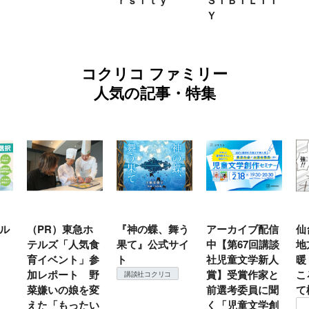
ｒｓｉｔｙ
ＳＩＢＩＬＩＴ
Ｙ
コクリコ ファミリー
人気の記事・特集
ル
（PR）東急ホ
『神の蝶、舞う
アーカイブ配信
仙
テルズ「人気食
果て』公式サイ
中【第67回講談
地
育イベント」参
ト
社児童文学新人
暖
加レポート 野
賞】受賞作家と
こ
講談社コクリコ
菜嫌いの娘を変
前選考委員に聞
て
えた「もったい
く「児童文学創