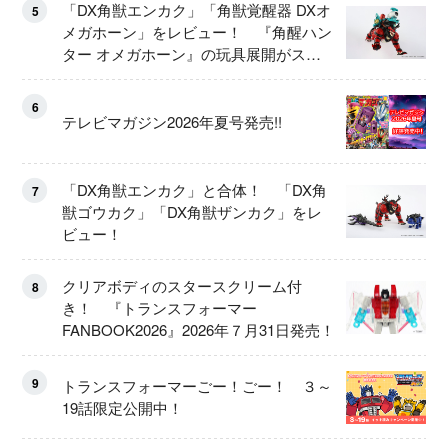
「DX角獣エンカク」「角獣覚醒器 DXオ
5
メガホーン」をレビュー！ 『角醒ハン
ター オメガホーン』の玩具展開がスタ
ート！
6
テレビマガジン2026年夏号発売!!
「DX角獣エンカク」と合体！ 「DX角
7
獣ゴウカク」「DX角獣ザンカク」をレ
ビュー！
クリアボディのスタースクリーム付
8
き！ 『トランスフォーマー
FANBOOK2026』2026年７月31日発売！
9
トランスフォーマーごー！ごー！ ３～
19話限定公開中！