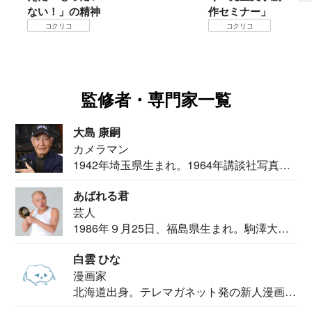
ない！」の精神
作セミナー」
コクリコ
コクリコ
監修者・専門家一覧
大島 康嗣
カメラマン
1942年埼玉県生まれ。1964年講談社写真部
カメ...
あばれる君
芸人
1986年９月25日、福島県生まれ。駒澤大学
法学部...
白雲 ひな
漫画家
北海道出身。テレマガネット発の新人漫画
家。2020...