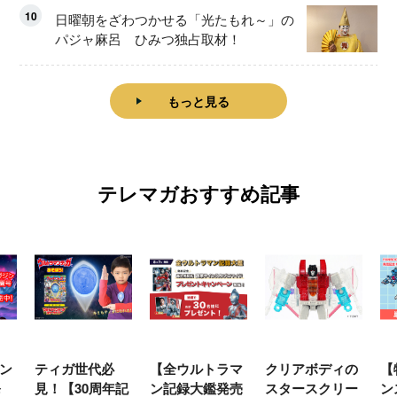
10
日曜朝をざわつかせる「光たもれ～」の
パジャ麻呂 ひみつ独占取材！
もっと見る
テレマガおすすめ記事
ン
ティガ世代必
【全ウルトラマ
クリアボディの
【
発
見！【30周年記
ン記録大鑑発売
スタースクリー
ン