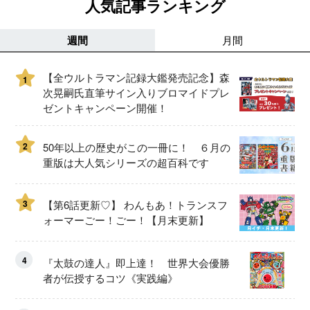
人気記事ランキング
週間
月間
【全ウルトラマン記録大鑑発売記念】森
1
次晃嗣氏直筆サイン入りブロマイドプレ
ゼントキャンペーン開催！
2
50年以上の歴史がこの一冊に！ ６月の
重版は大人気シリーズの超百科です
3
【第6話更新♡】 わんもあ！トランスフ
ォーマーごー！ごー！【月末更新】
4
『太鼓の達人』即上達！ 世界大会優勝
者が伝授するコツ《実践編》