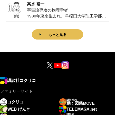
高水 裕一
宇宙論専攻の物理学者
1980年東京生まれ。早稲田大学理工学部物
理学科卒...
もっと見る
講談社コクリコ
ファミリーサイト
講談社の
コクリコ
動く図鑑MOVE
WEB げんき
TELEMAGA.net
講談社