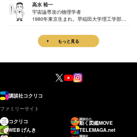
高水 裕一
宇宙論専攻の物理学者
1980年東京生まれ。早稲田大学理工学部物
理学科卒...
もっと見る
講談社コクリコ
ファミリーサイト
講談社の
コクリコ
動く図鑑MOVE
WEB げんき
TELEMAGA.net
講談社