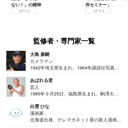
精神
作セミナー」
コクリコ
監修者・専門家一覧
大島 康嗣
カメラマン
1942年埼玉県生まれ。1964年講談社写真部
カメ...
あばれる君
芸人
1986年９月25日、福島県生まれ。駒澤大学
法学部...
白雲 ひな
漫画家
北海道出身。テレマガネット発の新人漫画
家。2020...