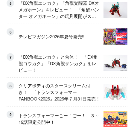
「DX角獣エンカク」「角獣覚醒器 DXオ
5
メガホーン」をレビュー！ 『角醒ハン
ター オメガホーン』の玩具展開がスタ
ート！
6
テレビマガジン2026年夏号発売!!
「DX角獣エンカク」と合体！ 「DX角
7
獣ゴウカク」「DX角獣ザンカク」をレ
ビュー！
クリアボディのスタースクリーム付
8
き！ 『トランスフォーマー
FANBOOK2026』2026年７月31日発売！
9
トランスフォーマーごー！ごー！ ３～
19話限定公開中！