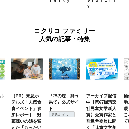
ｒｓｉｔｙ
ＳＩＢＩＬＩＴ
Ｙ
コクリコ ファミリー
人気の記事・特集
ホ
『神の蝶、舞う
アーカイブ配信
仙台の冬は東北
『
気食
果て』公式サイ
中【第67回講談
地方では温
（
」参
ト
社児童文学新人
暖？ 本当のと
こ
 野
賞】受賞作家と
ころは仙台に来
＃
講談社コクリコ
を変
前選考委員に聞
て検証すべし！
月
たい
く「児童文学創
定
コクリコ