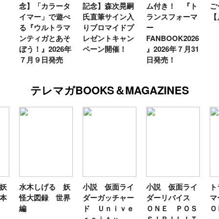
ータ
記念】森次晃嗣
ム付き！ 『ト
ごー！ごー！
ト
遊べ
氏直筆サイン入
ランスフォーマ
【月イチ更新】
マ
ラマ
りブロマイドプ
ー
ー
あそ
レゼントキャン
FANBOOK2026
新
6年
ペーン開催！
』2026年７月31
売
日発売！
テレマガBOOKS＆MAGAZINES
 妖
小説 仮面ライ
小説 仮面ライ
トランスフォー
テ
世界
ダーガッチャー
ダーリバイス
マーＦＡＮＢＯ
ン
ド Ｕｎｉｖｅ
ＯＮＥ ＰＯＳ
ＯＫ２０２６
年