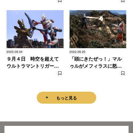
次元崩壊の危機
タムがダダに乗っ取られ
る！
2023.09.04
2022.06.20
９月４日 時空を超えて
「頭にきたぜっ！」マル
ウルトラマントリガーと
ゥルがメフィラスに怒
ゼットが共闘!?
る！ 話題の本を試し読
み
もっと見る