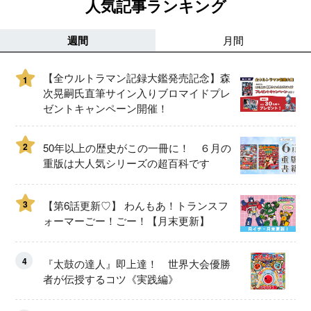
人気記事ランキング
週間
月間
【全ウルトラマン記録大鑑発売記念】森
1
次晃嗣氏直筆サイン入りブロマイドプレ
ゼントキャンペーン開催！
2
50年以上の歴史がこの一冊に！ ６月の
重版は大人気シリーズの超百科です
3
【第6話更新♡】 わんもあ！トランスフ
ォーマーごー！ごー！【月末更新】
4
『太鼓の達人』即上達！ 世界大会優勝
者が伝授するコツ《実践編》