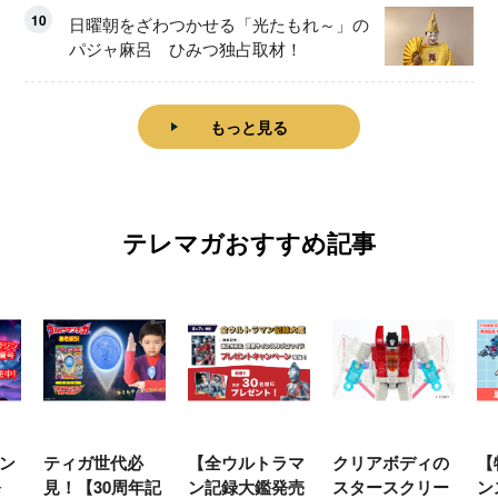
10
日曜朝をざわつかせる「光たもれ～」の
パジャ麻呂 ひみつ独占取材！
もっと見る
テレマガおすすめ記事
必
【全ウルトラマ
クリアボディの
【特別編】トラ
【
年記
ン記録大鑑発売
スタースクリー
ンスフォーマー
♡