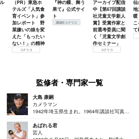
ル
（PR）東急ホ
『神の蝶、舞う
アーカイブ配信
仙
テルズ「人気食
果て』公式サイ
中【第67回講談
地
育イベント」参
ト
社児童文学新人
暖
加レポート 野
賞】受賞作家と
こ
講談社コクリコ
菜嫌いの娘を変
前選考委員に聞
て
えた「もったい
く「児童文学創
ない！」の精神
作セミナー」
コクリコ
コクリコ
監修者・専門家一覧
大島 康嗣
カメラマン
1942年埼玉県生まれ。1964年講談社写真部
カメ...
あばれる君
芸人