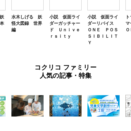
妖
水木しげる 妖
小説 仮面ライ
小説 仮面ライ
ト
本
怪大図録 世界
ダーガッチャー
ダーリバイス
マ
編
ド Ｕｎｉｖｅ
ＯＮＥ ＰＯＳ
Ｏ
ｒｓｉｔｙ
ＳＩＢＩＬＩＴ
Ｙ
コクリコ ファミリー
人気の記事・特集