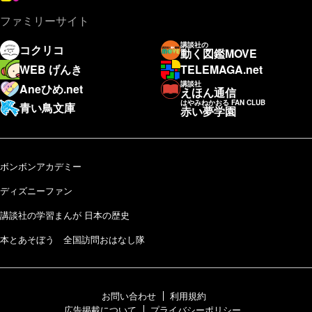
ファミリーサイト
講談社の
コクリコ
動く図鑑MOVE
WEB げんき
TELEMAGA.net
講談社
Aneひめ.net
えほん通信
はやみねかおる FAN CLUB
青い鳥文庫
赤い夢学園
ボンボンアカデミー
ディズニーファン
講談社の学習まんが 日本の歴史
本とあそぼう 全国訪問おはなし隊
お問い合わせ
利用規約
広告掲載について
プライバシーポリシー