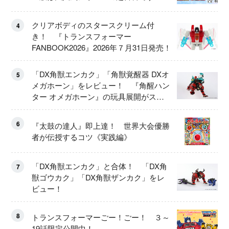
クリアボディのスタースクリーム付
4
き！ 『トランスフォーマー
FANBOOK2026』2026年７月31日発売！
「DX角獣エンカク」「角獣覚醒器 DXオ
5
メガホーン」をレビュー！ 『角醒ハン
ター オメガホーン』の玩具展開がスタ
ート！
6
『太鼓の達人』即上達！ 世界大会優勝
者が伝授するコツ《実践編》
「DX角獣エンカク」と合体！ 「DX角
7
獣ゴウカク」「DX角獣ザンカク」をレ
ビュー！
8
トランスフォーマーごー！ごー！ ３～
19話限定公開中！