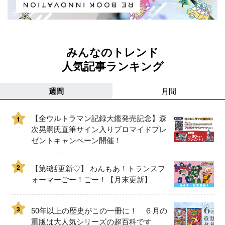
みんなのトレンド
人気記事ランキング
週間
月間
【全ウルトラマン記録大鑑発売記念】森
1
次晃嗣氏直筆サイン入りブロマイドプレ
ゼントキャンペーン開催！
2
【第6話更新♡】 わんもあ！トランスフ
ォーマーごー！ごー！【月末更新】
3
50年以上の歴史がこの一冊に！ ６月の
重版は大人気シリーズの超百科です