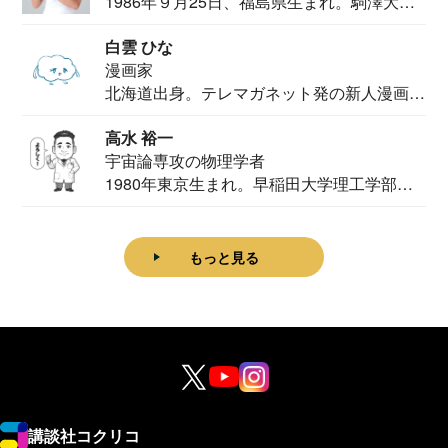
1986年９月25日、福島県生まれ。駒澤大学
法学部...
白雲 ひな
漫画家
北海道出身。テレマガネット発の新人漫画
家。2020...
高水 裕一
宇宙論専攻の物理学者
1980年東京生まれ。早稲田大学理工学部物
理学科卒...
もっと見る
講談社コクリコ