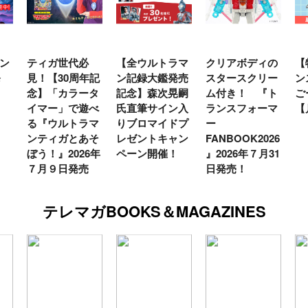
ン
ティガ世代必
【全ウルトラマ
クリアボディの
【
発
見！【30周年記
ン記録大鑑発売
スタースクリー
ン
念】「カラータ
記念】森次晃嗣
ム付き！ 『ト
ご
イマー」で遊べ
氏直筆サイン入
ランスフォーマ
【
る『ウルトラマ
りブロマイドプ
ー
ンティガとあそ
レゼントキャン
FANBOOK2026
ぼう！』2026年
ペーン開催！
』2026年７月31
７月９日発売
日発売！
テレマガBOOKS＆MAGAZINES