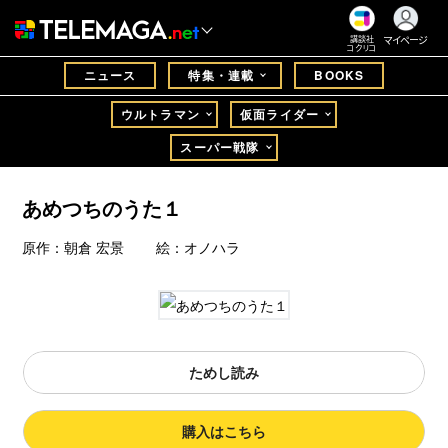
マイページ
講談社
コクリコ
ニュース
特集・連載
BOOKS
ウルトラマン
仮面ライダー
スーパー戦隊
あめつちのうた１
原作：朝倉 宏景 絵：オノハラ
ためし読み
購入はこちら