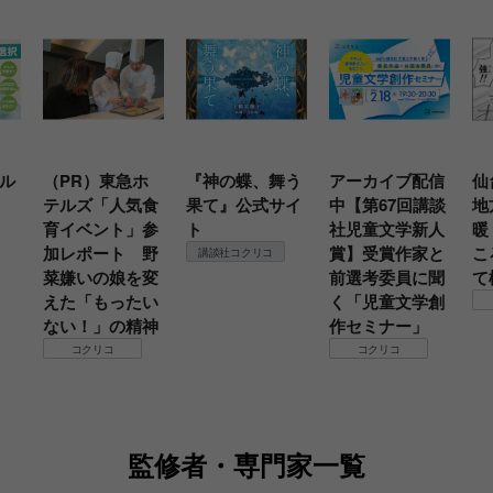
ル
（PR）東急ホ
『神の蝶、舞う
アーカイブ配信
仙
テルズ「人気食
果て』公式サイ
中【第67回講談
地
育イベント」参
ト
社児童文学新人
暖
加レポート 野
賞】受賞作家と
こ
講談社コクリコ
菜嫌いの娘を変
前選考委員に聞
て
えた「もったい
く「児童文学創
ない！」の精神
作セミナー」
コクリコ
コクリコ
監修者・専門家一覧