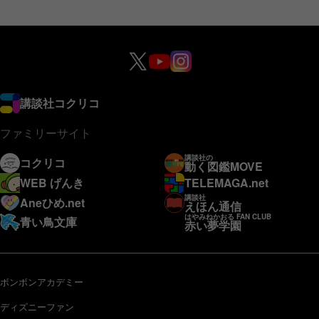
講談社コクリコ
ファミリーサイト
講談社の
コクリコ
動く図鑑MOVE
WEB げんき
TELEMAGA.net
講談社
Aneひめ.net
えほん通信
はやみねかおる FAN CLUB
青い鳥文庫
赤い夢学園
ボンボンアカデミー
ディズニーファン