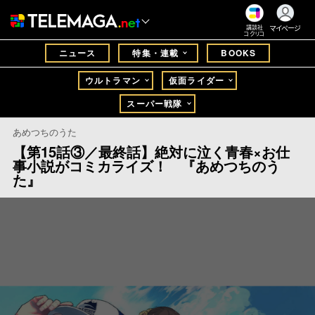
マイページ
講談社
コクリコ
ニュース
特集・連載
BOOKS
ウルトラマン
仮面ライダー
スーパー戦隊
あめつちのうた
【第15話③／最終話】絶対に泣く青春×お仕
事小説がコミカライズ！ 『あめつちのう
た』