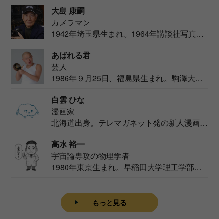
大島 康嗣
カメラマン
1942年埼玉県生まれ。1964年講談社写真部
カメ...
あばれる君
芸人
1986年９月25日、福島県生まれ。駒澤大学
法学部...
白雲 ひな
漫画家
北海道出身。テレマガネット発の新人漫画
家。2020...
高水 裕一
宇宙論専攻の物理学者
1980年東京生まれ。早稲田大学理工学部物
理学科卒...
もっと見る