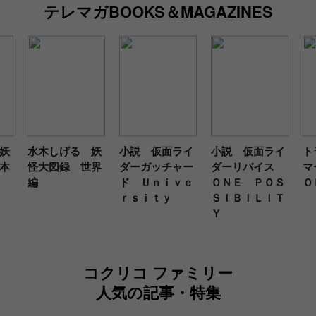
テレマガBOOKS＆MAGAZINES
妖
水木しげる 妖
小説 仮面ライ
小説 仮面ライ
ト
本
怪大図録 世界
ダーガッチャー
ダーリバイス
マ
編
ド Ｕｎｉｖｅ
ＯＮＥ ＰＯＳ
Ｏ
ｒｓｉｔｙ
ＳＩＢＩＬＩＴ
Ｙ
コクリコ ファミリー
人気の記事・特集