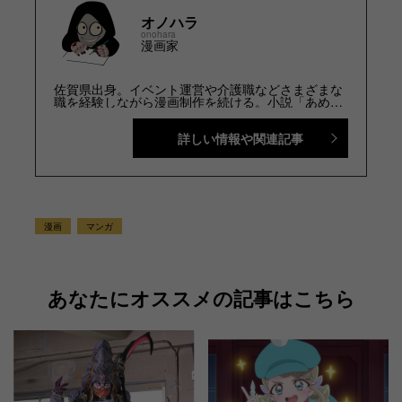
オノハラ
onohara
漫画家
佐賀県出身。イベント運営や介護職などさまざまな
職を経験しながら漫画制作を続ける。小説「あめつ
ちのうた」のコミカライズにてデビュー。趣味はツ
ーリングと読書。 Ｘ（旧Twitter）@hourou0803
詳しい情報や関連記事
漫画
マンガ
あなたにオススメの記事はこちら