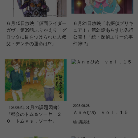
６月15日放映「仮面ライダー
６月21日放映「名探偵プリキ
ガヴ」第39話ふりかえり「グ
ュア！」第21話あらすじ先行
ロッタに目をつけられた大叔
公開！「続・探偵エリーの事
父・デンテの運命は!?」
件簿!?」
2023.09.28
〈2026年３月の課題図書〉
Ａｎｅひめ ｖｏｌ．１５
『都会のトム＆ソーヤ ２
０ トムｖｓ．ソーヤ』
編: 講談社