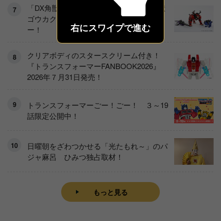
「DX角獣エンカク」と合体！ 「DX角獣
ゴウカク」「DX角獣ザンカク」をレビュ
右にスワイプで進む
ー！
クリアボディのスタースクリーム付き！
『トランスフォーマーFANBOOK2026』
2026年７月31日発売！
トランスフォーマーごー！ごー！ ３～19
話限定公開中！
日曜朝をざわつかせる「光たもれ～」のパ
ジャ麻呂 ひみつ独占取材！
もっと見る