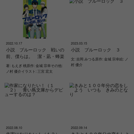
2022.10.17
2023.03.15
小説 ブルーロック 戦いの
小説 ブルーロック ３
前、僕らは。 潔・凪・蜂楽
文: 吉岡 みつる原作: 金城 宗幸絵: ノ
村 優介
著: もえぎ 桃原作: 金城 宗幸その他:
ノ村 優介イラスト: 三宮 宏太
2022.08.10
2022.09.14
作家になりたい！（１２）
きみと１００年分の恋をしよ