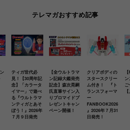
テレマガおすすめ記事
ン
ティガ世代必
【全ウルトラマ
クリアボディの
【
発
見！【30周年記
ン記録大鑑発売
スタースクリー
ン
念】「カラータ
記念】森次晃嗣
ム付き！ 『ト
ご
イマー」で遊べ
氏直筆サイン入
ランスフォーマ
【
る『ウルトラマ
りブロマイドプ
ー
ンティガとあそ
レゼントキャン
FANBOOK2026
ぼう！』2026年
ペーン開催！
』2026年７月31
７月９日発売
日発売！