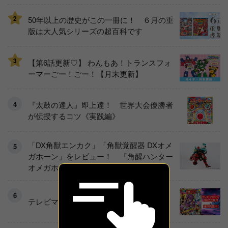
2
50年以上の歴史がこの一冊に！ ６月の重
版は大人気シリーズの超百科です
3
【第6話更新♡】 わんもあ！トランスフォ
ーマーごー！ごー！【月末更新】
『太鼓の達人』即上達！ 世界大会優勝者
が伝授するコツ《実践編》
「DX角獣エンカク」「角獣覚醒器 DXオメ
ガホーン」をレビュー！ 『角醒ハンター
オメガホーン』の玩具展開がスタート！
テレビマガジン2026年夏号発売!!