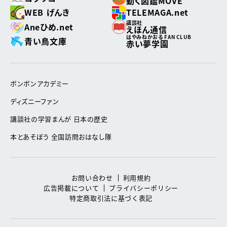
動く図鑑MOVE
WEB げんき
TELEMAGA.net
講談社
Aneひめ.net
えほん通信
はやみねかおる FAN CLUB
青い鳥文庫
赤い夢学園
ボンボンアカデミー
ディズニーファン
講談社の学習まんが 日本の歴史
本とあそぼう 全国訪問おはなし隊
お問い合わせ
利用規約
広告掲載について
プライバシーポリシー
特定商取引法に基づく表記