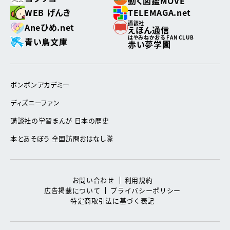
動く図鑑MOVE
WEB げんき
TELEMAGA.net
講談社
Aneひめ.net
えほん通信
はやみねかおる FAN CLUB
青い鳥文庫
赤い夢学園
ボンボンアカデミー
ディズニーファン
講談社の学習まんが 日本の歴史
本とあそぼう 全国訪問おはなし隊
お問い合わせ
利用規約
広告掲載について
プライバシーポリシー
特定商取引法に基づく表記