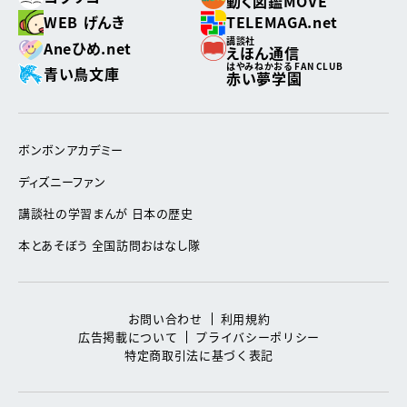
動く図鑑MOVE
WEB げんき
TELEMAGA.net
講談社
Aneひめ.net
えほん通信
はやみねかおる FAN CLUB
青い鳥文庫
赤い夢学園
ボンボンアカデミー
ディズニーファン
講談社の学習まんが 日本の歴史
本とあそぼう 全国訪問おはなし隊
お問い合わせ
利用規約
広告掲載について
プライバシーポリシー
特定商取引法に基づく表記