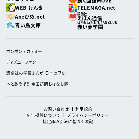
動く図鑑MOVE
WEB げんき
TELEMAGA.net
講談社
Aneひめ.net
えほん通信
はやみねかおる FAN CLUB
青い鳥文庫
赤い夢学園
ボンボンアカデミー
ディズニーファン
講談社の学習まんが 日本の歴史
本とあそぼう 全国訪問おはなし隊
お問い合わせ
利用規約
広告掲載について
プライバシーポリシー
特定商取引法に基づく表記