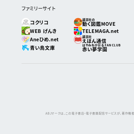
ファミリーサイト
講談社の
コクリコ
動く図鑑MOVE
WEB げんき
TELEMAGA.net
講談社
Aneひめ.net
えほん通信
はやみねかおる FAN CLUB
青い鳥文庫
赤い夢学園
ABJマークは、この電子書店・電子書籍配信サービスが、著作権者