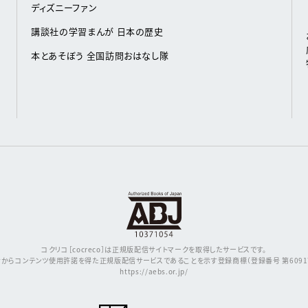
ディズニーファン
講談社の学習まんが 日本の歴史
本とあそぼう 全国訪問おはなし隊
コクリコ［cocreco］は正規版配信サイトマークを取得したサービスです。
からコンテンツ使用許諾を得た正規版配信サービスであることを示す登録商標（登録番号 第609171
https://aebs.or.jp/