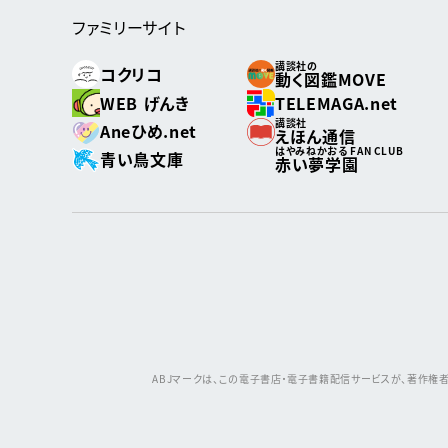
ファミリーサイト
講談社の
コクリコ
動く図鑑MOVE
WEB げんき
TELEMAGA.net
講談社
Aneひめ.net
えほん通信
はやみねかおる FAN CLUB
青い鳥文庫
赤い夢学園
ABJマークは、この電子書店・電子書籍配信サービスが、著作権者