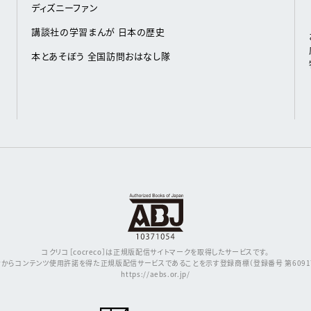
ディズニーファン
講談社の学習まんが 日本の歴史
本とあそぼう 全国訪問おはなし隊
コクリコ［cocreco］は正規版配信サイトマークを取得したサービスです。
からコンテンツ使用許諾を得た正規版配信サービスであることを示す登録商標（登録番号 第609171
https://aebs.or.jp/