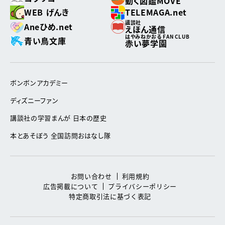
動く図鑑MOVE
WEB げんき
TELEMAGA.net
講談社
Aneひめ.net
えほん通信
はやみねかおる FAN CLUB
青い鳥文庫
赤い夢学園
ボンボンアカデミー
ディズニーファン
講談社の学習まんが 日本の歴史
本とあそぼう 全国訪問おはなし隊
お問い合わせ
利用規約
広告掲載について
プライバシーポリシー
特定商取引法に基づく表記