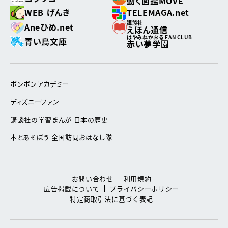
動く図鑑MOVE
WEB げんき
TELEMAGA.net
講談社
Aneひめ.net
えほん通信
はやみねかおる FAN CLUB
青い鳥文庫
赤い夢学園
ボンボンアカデミー
ディズニーファン
講談社の学習まんが 日本の歴史
本とあそぼう 全国訪問おはなし隊
お問い合わせ
利用規約
広告掲載について
プライバシーポリシー
特定商取引法に基づく表記