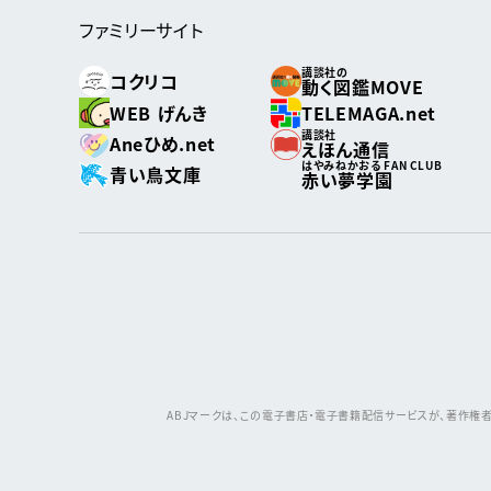
ファミリーサイト
講談社の
コクリコ
動く図鑑MOVE
WEB げんき
TELEMAGA.net
講談社
Aneひめ.net
えほん通信
はやみねかおる FAN CLUB
青い鳥文庫
赤い夢学園
ABJマークは、この電子書店・電子書籍配信サービスが、著作権者