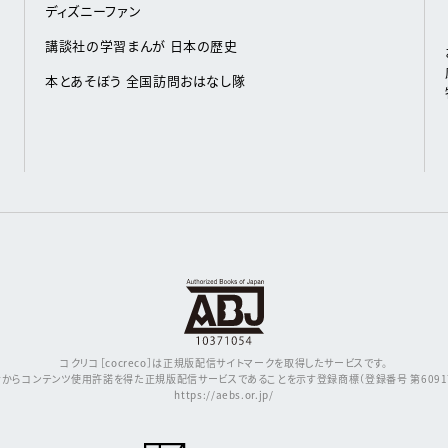
ディズニーファン
講談社の学習まんが 日本の歴史
本とあそぼう 全国訪問おはなし隊
コクリコ［cocreco］は正規版配信サイトマークを取得したサービスです。
からコンテンツ使用許諾を得た正規版配信サービスであることを示す登録商標（登録番号 第609171
https://aebs.or.jp/