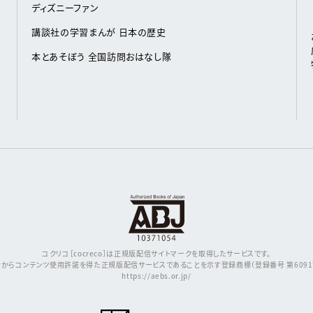
ディズニーファン
講談社の学習まんが 日本の歴史
本とあそぼう 全国訪問おはなし隊
コクリコ［cocreco］は正規版配信サイトマークを取得したサービスです。
からコンテンツ使用許諾を得た正規版配信サービスであることを示す登録商標（登録番号 第609171
https://aebs.or.jp/