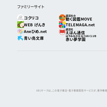
ファミリーサイト
講談社の
コクリコ
動く図鑑MOVE
WEB げんき
TELEMAGA.net
講談社
Aneひめ.net
えほん通信
はやみねかおる FAN CLUB
青い鳥文庫
赤い夢学園
ABJマークは、この電子書店・電子書籍配信サービスが、著作権者