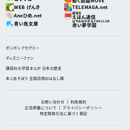
動く図鑑MOVE
WEB げんき
TELEMAGA.net
講談社
Aneひめ.net
えほん通信
はやみねかおる FAN CLUB
青い鳥文庫
赤い夢学園
ボンボンアカデミー
ディズニーファン
講談社の学習まんが 日本の歴史
本とあそぼう 全国訪問おはなし隊
お問い合わせ
利用規約
広告掲載について
プライバシーポリシー
特定商取引法に基づく表記