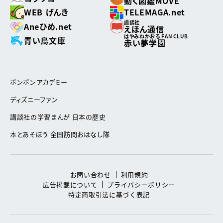
動く図鑑MOVE
WEB げんき
TELEMAGA.net
講談社
Aneひめ.net
えほん通信
はやみねかおる FAN CLUB
青い鳥文庫
赤い夢学園
ボンボンアカデミー
ディズニーファン
講談社の学習まんが 日本の歴史
本とあそぼう 全国訪問おはなし隊
お問い合わせ
利用規約
広告掲載について
プライバシーポリシー
特定商取引法に基づく表記