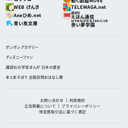
動く図鑑MOVE
WEB げんき
TELEMAGA.net
講談社
Aneひめ.net
えほん通信
はやみねかおる FAN CLUB
青い鳥文庫
赤い夢学園
ボンボンアカデミー
ディズニーファン
講談社の学習まんが 日本の歴史
本とあそぼう 全国訪問おはなし隊
お問い合わせ
利用規約
広告掲載について
プライバシーポリシー
特定商取引法に基づく表記