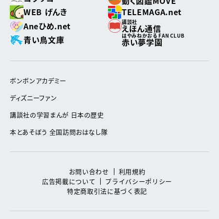
動く図鑑MOVE
WEB げんき
TELEMAGA.net
講談社
Aneひめ.net
えほん通信
はやみねかおる FAN CLUB
青い鳥文庫
赤い夢学園
ボンボンアカデミー
ディズニーファン
講談社の学習まんが 日本の歴史
本とあそぼう 全国訪問おはなし隊
お問い合わせ
利用規約
広告掲載について
プライバシーポリシー
特定商取引法に基づく表記