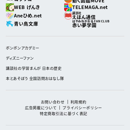
動く図鑑MOVE
WEB げんき
TELEMAGA.net
講談社
Aneひめ.net
えほん通信
はやみねかおる FAN CLUB
青い鳥文庫
赤い夢学園
ボンボンアカデミー
ディズニーファン
講談社の学習まんが 日本の歴史
本とあそぼう 全国訪問おはなし隊
お問い合わせ
利用規約
広告掲載について
プライバシーポリシー
特定商取引法に基づく表記