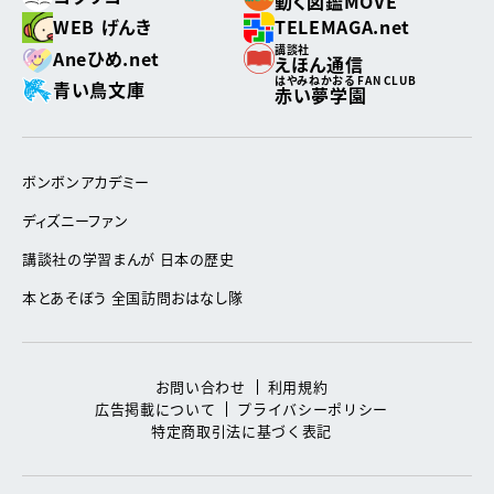
動く図鑑MOVE
WEB げんき
TELEMAGA.net
講談社
Aneひめ.net
えほん通信
はやみねかおる FAN CLUB
青い鳥文庫
赤い夢学園
ボンボンアカデミー
ディズニーファン
講談社の学習まんが 日本の歴史
本とあそぼう 全国訪問おはなし隊
お問い合わせ
利用規約
広告掲載について
プライバシーポリシー
特定商取引法に基づく表記