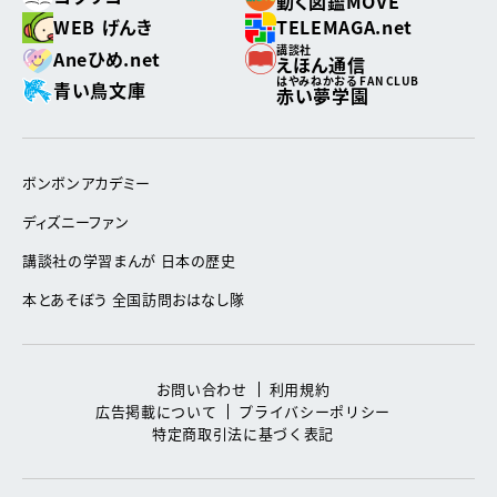
動く図鑑MOVE
WEB げんき
TELEMAGA.net
講談社
Aneひめ.net
えほん通信
はやみねかおる FAN CLUB
青い鳥文庫
赤い夢学園
ボンボンアカデミー
ディズニーファン
講談社の学習まんが 日本の歴史
本とあそぼう 全国訪問おはなし隊
お問い合わせ
利用規約
広告掲載について
プライバシーポリシー
特定商取引法に基づく表記