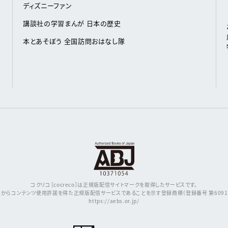
ディズニーファン
講談社の学習まんが 日本の歴史
本とあそぼう 全国訪問おはなし隊
コクリコ［cocreco］は正規版配信サイトマークを取得したサービスです。
からコンテンツ使用許諾を得た正規版配信サービスであることを示す登録商標（登録番号 第609171
https://aebs.or.jp/