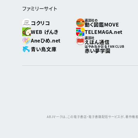
ファミリーサイト
講談社の
コクリコ
動く図鑑MOVE
WEB げんき
TELEMAGA.net
講談社
Aneひめ.net
えほん通信
はやみねかおる FAN CLUB
青い鳥文庫
赤い夢学園
ABJマークは、この電子書店・電子書籍配信サービスが、著作権者