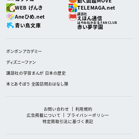
動く図鑑MOVE
WEB げんき
TELEMAGA.net
講談社
Aneひめ.net
えほん通信
はやみねかおる FAN CLUB
青い鳥文庫
赤い夢学園
ボンボンアカデミー
ディズニーファン
講談社の学習まんが 日本の歴史
本とあそぼう 全国訪問おはなし隊
お問い合わせ
利用規約
広告掲載について
プライバシーポリシー
特定商取引法に基づく表記