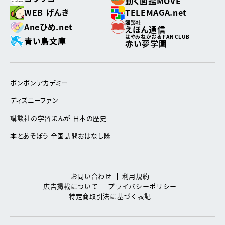
動く図鑑MOVE
WEB げんき
TELEMAGA.net
講談社
Aneひめ.net
えほん通信
はやみねかおる FAN CLUB
青い鳥文庫
赤い夢学園
ボンボンアカデミー
ディズニーファン
講談社の学習まんが 日本の歴史
本とあそぼう 全国訪問おはなし隊
お問い合わせ
利用規約
広告掲載について
プライバシーポリシー
特定商取引法に基づく表記