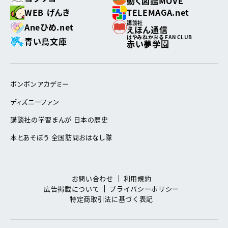
動く図鑑MOVE
WEB げんき
TELEMAGA.net
講談社
Aneひめ.net
えほん通信
はやみねかおる FAN CLUB
青い鳥文庫
赤い夢学園
ボンボンアカデミー
ディズニーファン
講談社の学習まんが 日本の歴史
本とあそぼう 全国訪問おはなし隊
お問い合わせ
利用規約
広告掲載について
プライバシーポリシー
特定商取引法に基づく表記