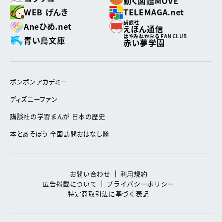
動く図鑑MOVE
WEB げんき
TELEMAGA.net
講談社
Aneひめ.net
えほん通信
はやみねかおる FAN CLUB
青い鳥文庫
赤い夢学園
ボンボンアカデミー
ディズニーファン
講談社の学習まんが 日本の歴史
本とあそぼう 全国訪問おはなし隊
お問い合わせ
利用規約
広告掲載について
プライバシーポリシー
特定商取引法に基づく表記