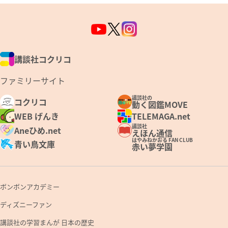
講談社コクリコ
ファミリーサイト
講談社の
コクリコ
動く図鑑MOVE
WEB げんき
TELEMAGA.net
講談社
Aneひめ.net
えほん通信
はやみねかおる FAN CLUB
青い鳥文庫
赤い夢学園
ボンボンアカデミー
ディズニーファン
講談社の学習まんが 日本の歴史