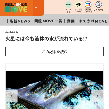
マイページ
MOVE
おでかけ
講談社
ラボ
MOVE
コクリコ
2015.12.22
火星には今も液体の水が流れている!?
この記事を読む